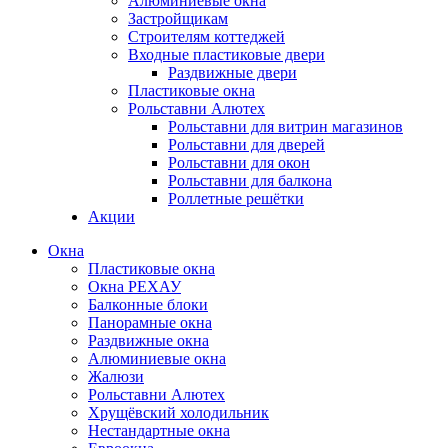
Алюминиевые окна
Застройщикам
Строителям коттеджей
Входные пластиковые двери
Раздвижные двери
Пластиковые окна
Рольставни Алютех
Рольставни для витрин магазинов
Рольставни для дверей
Рольставни для окон
Рольставни для балкона
Роллетные решётки
Акции
Окна
Пластиковые окна
Окна РЕХАУ
Балконные блоки
Панорамные окна
Раздвижные окна
Алюминиевые окна
Жалюзи
Рольставни Алютех
Хрущёвский холодильник
Нестандартные окна