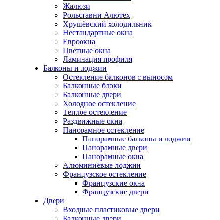
Жалюзи
Рольставни Алютех
Хрущёвский холодильник
Нестандартные окна
Евроокна
Цветные окна
Ламинация профиля
Балконы и лоджии
Остекление балконов с выносом
Балконные блоки
Балконные двери
Холодное остекление
Тёплое остекление
Раздвижные окна
Панорамное остекление
Панорамные балконы и лоджии
Панорамные двери
Панорамные окна
Алюминиевые лоджии
Французское остекление
Французские окна
Французские двери
Двери
Входные пластиковые двери
Балконные двери