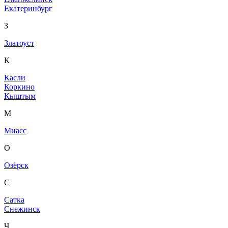
Екатеринбург
З
Златоуст
К
Касли
Коркино
Кыштым
М
Миасс
О
Озёрск
С
Сатка
Снежинск
Ч