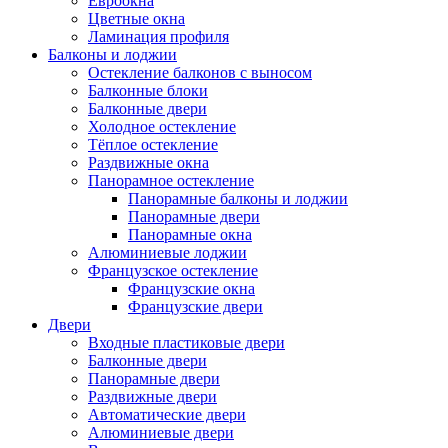
Евроокна
Цветные окна
Ламинация профиля
Балконы и лоджии
Остекление балконов с выносом
Балконные блоки
Балконные двери
Холодное остекление
Тёплое остекление
Раздвижные окна
Панорамное остекление
Панорамные балконы и лоджии
Панорамные двери
Панорамные окна
Алюминиевые лоджии
Французское остекление
Французские окна
Французские двери
Двери
Входные пластиковые двери
Балконные двери
Панорамные двери
Раздвижные двери
Автоматические двери
Алюминиевые двери