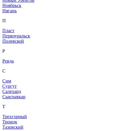
Новый Уренгой
Ноябрьск
Нягань
П
Пласт
Первоуральск
Полевской
Р
Ревда
С
Сим
Сургут
Салехард
Сыктывкар
Т
Трехгорный
Троицк
Тазовский