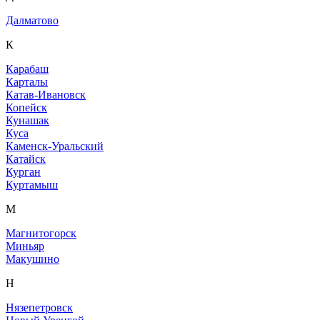
Далматово
К
Карабаш
Карталы
Катав-Ивановск
Копейск
Кунашак
Куса
Каменск-Уральский
Катайск
Курган
Куртамыш
М
Магнитогорск
Миньяр
Макушино
Н
Нязепетровск