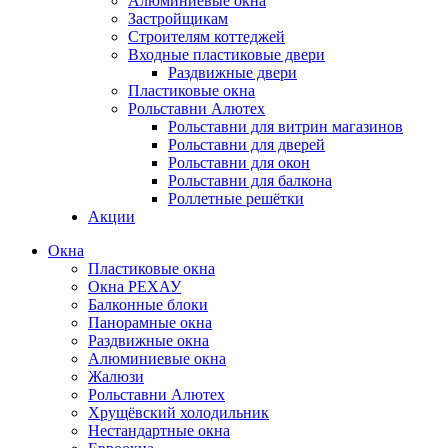
Алюминиевые окна
Застройщикам
Строителям коттеджей
Входные пластиковые двери
Раздвижные двери
Пластиковые окна
Рольставни Алютех
Рольставни для витрин магазинов
Рольставни для дверей
Рольставни для окон
Рольставни для балкона
Роллетные решётки
Акции
Окна
Пластиковые окна
Окна РЕХАУ
Балконные блоки
Панорамные окна
Раздвижные окна
Алюминиевые окна
Жалюзи
Рольставни Алютех
Хрущёвский холодильник
Нестандартные окна