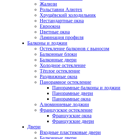
Жалюзи
Рольставни Алютех
Хрущёвский холодильник
Нестандартные окна
Евроокна
Цветные окна
Ламинация профиля
Балконы и лоджии
Остекление балконов с выносом
Балконные блоки
Балконные двери
Холодное остекление
Тёплое остекление
Раздвижные окна
Панорамное остекление
Панорамные балконы и лоджии
Панорамные двери
Панорамные окна
Алюминиевые лоджии
Французское остекление
Французские окна
Французские двери
Двери
Входные пластиковые двери
Балконные двери