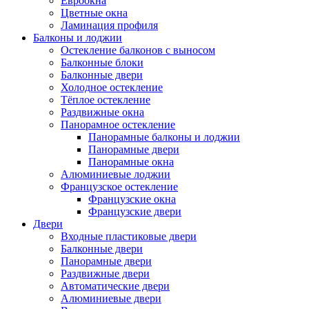
Евроокна
Цветные окна
Ламинация профиля
Балконы и лоджии
Остекление балконов с выносом
Балконные блоки
Балконные двери
Холодное остекление
Тёплое остекление
Раздвижные окна
Панорамное остекление
Панорамные балконы и лоджии
Панорамные двери
Панорамные окна
Алюминиевые лоджии
Французское остекление
Французские окна
Французские двери
Двери
Входные пластиковые двери
Балконные двери
Панорамные двери
Раздвижные двери
Автоматические двери
Алюминиевые двери