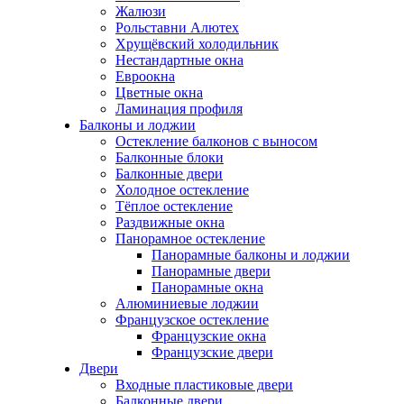
Жалюзи
Рольставни Алютех
Хрущёвский холодильник
Нестандартные окна
Евроокна
Цветные окна
Ламинация профиля
Балконы и лоджии
Остекление балконов с выносом
Балконные блоки
Балконные двери
Холодное остекление
Тёплое остекление
Раздвижные окна
Панорамное остекление
Панорамные балконы и лоджии
Панорамные двери
Панорамные окна
Алюминиевые лоджии
Французское остекление
Французские окна
Французские двери
Двери
Входные пластиковые двери
Балконные двери