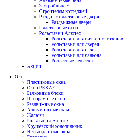
Алюминиевые окна
Застройщикам
Строителям коттеджей
Входные пластиковые двери
Раздвижные двери
Пластиковые окна
Рольставни Алютех
Рольставни для витрин магазинов
Рольставни для дверей
Рольставни для окон
Рольставни для балкона
Роллетные решётки
Акции
Окна
Пластиковые окна
Окна РЕХАУ
Балконные блоки
Панорамные окна
Раздвижные окна
Алюминиевые окна
Жалюзи
Рольставни Алютех
Хрущёвский холодильник
Нестандартные окна