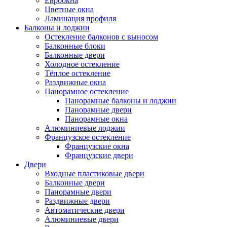
Евроокна
Цветные окна
Ламинация профиля
Балконы и лоджии
Остекление балконов с выносом
Балконные блоки
Балконные двери
Холодное остекление
Тёплое остекление
Раздвижные окна
Панорамное остекление
Панорамные балконы и лоджии
Панорамные двери
Панорамные окна
Алюминиевые лоджии
Французское остекление
Французские окна
Французские двери
Двери
Входные пластиковые двери
Балконные двери
Панорамные двери
Раздвижные двери
Автоматические двери
Алюминиевые двери