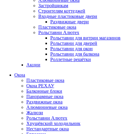
Алюминиевые окна
Застройщикам
Строителям коттеджей
Входные пластиковые двери
Раздвижные двери
Пластиковые окна
Рольставни Алютех
Рольставни для витрин магазинов
Рольставни для дверей
Рольставни для окон
Рольставни для балкона
Роллетные решётки
Акции
Окна
Пластиковые окна
Окна РЕХАУ
Балконные блоки
Панорамные окна
Раздвижные окна
Алюминиевые окна
Жалюзи
Рольставни Алютех
Хрущёвский холодильник
Нестандартные окна