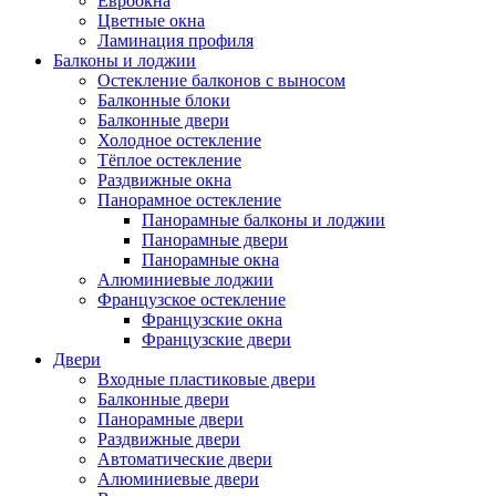
Евроокна
Цветные окна
Ламинация профиля
Балконы и лоджии
Остекление балконов с выносом
Балконные блоки
Балконные двери
Холодное остекление
Тёплое остекление
Раздвижные окна
Панорамное остекление
Панорамные балконы и лоджии
Панорамные двери
Панорамные окна
Алюминиевые лоджии
Французское остекление
Французские окна
Французские двери
Двери
Входные пластиковые двери
Балконные двери
Панорамные двери
Раздвижные двери
Автоматические двери
Алюминиевые двери