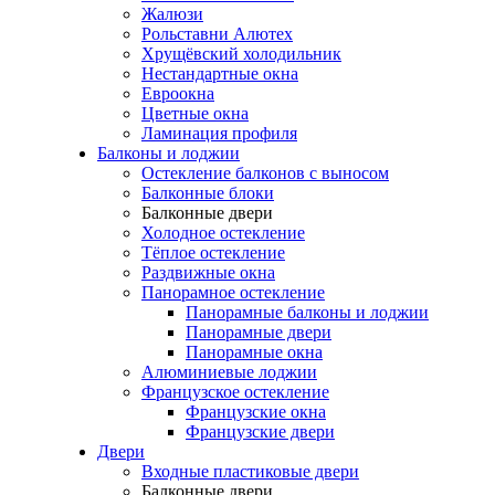
Жалюзи
Рольставни Алютех
Хрущёвский холодильник
Нестандартные окна
Евроокна
Цветные окна
Ламинация профиля
Балконы и лоджии
Остекление балконов с выносом
Балконные блоки
Балконные двери
Холодное остекление
Тёплое остекление
Раздвижные окна
Панорамное остекление
Панорамные балконы и лоджии
Панорамные двери
Панорамные окна
Алюминиевые лоджии
Французское остекление
Французские окна
Французские двери
Двери
Входные пластиковые двери
Балконные двери