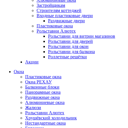
Алюминиевые окна
Застройщикам
Строителям коттеджей
Входные пластиковые двери
Раздвижные двери
Пластиковые окна
Рольставни Алютех
Рольставни для витрин магазинов
Рольставни для дверей
Рольставни для окон
Рольставни для балкона
Роллетные решётки
Акции
Окна
Пластиковые окна
Окна РЕХАУ
Балконные блоки
Панорамные окна
Раздвижные окна
Алюминиевые окна
Жалюзи
Рольставни Алютех
Хрущёвский холодильник
Нестандартные окна