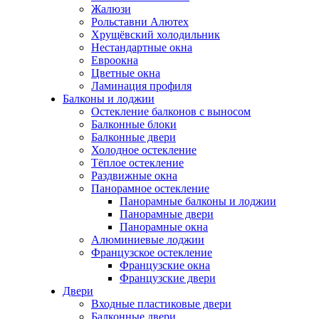
Жалюзи
Рольставни Алютех
Хрущёвский холодильник
Нестандартные окна
Евроокна
Цветные окна
Ламинация профиля
Балконы и лоджии
Остекление балконов с выносом
Балконные блоки
Балконные двери
Холодное остекление
Тёплое остекление
Раздвижные окна
Панорамное остекление
Панорамные балконы и лоджии
Панорамные двери
Панорамные окна
Алюминиевые лоджии
Французское остекление
Французские окна
Французские двери
Двери
Входные пластиковые двери
Балконные двери