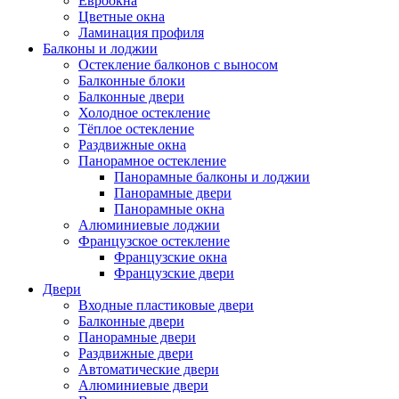
Евроокна
Цветные окна
Ламинация профиля
Балконы и лоджии
Остекление балконов с выносом
Балконные блоки
Балконные двери
Холодное остекление
Тёплое остекление
Раздвижные окна
Панорамное остекление
Панорамные балконы и лоджии
Панорамные двери
Панорамные окна
Алюминиевые лоджии
Французское остекление
Французские окна
Французские двери
Двери
Входные пластиковые двери
Балконные двери
Панорамные двери
Раздвижные двери
Автоматические двери
Алюминиевые двери