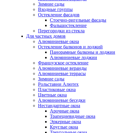
Зимние сады
Входные группы
Остекление фасадов
Стоечно-ригельные фасады
Фальшостекление
Перегородки из стекла
Для частных домов
Алюминиевые окна
Остекление балконов и лоджий
Панорамные балконы и лоджии
Алюминиевые лоджии
Французское остекление
Алюминиевые веранды
Алюминиевые террасы
Зимние сады
Рольставни Алютех
Пластиковые окна
Цветные окна
Алюминиевые беседки
Нестандартные окна
Арочные окна
Трапециевидные окна
Эркерные окна
Круглые окна
Треугольные окна