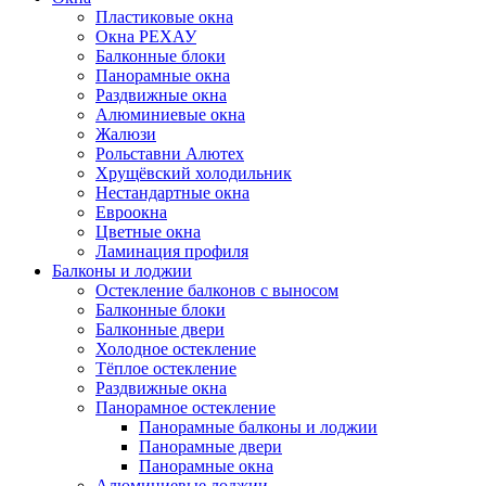
Пластиковые окна
Окна РЕХАУ
Балконные блоки
Панорамные окна
Раздвижные окна
Алюминиевые окна
Жалюзи
Рольставни Алютех
Хрущёвский холодильник
Нестандартные окна
Евроокна
Цветные окна
Ламинация профиля
Балконы и лоджии
Остекление балконов с выносом
Балконные блоки
Балконные двери
Холодное остекление
Тёплое остекление
Раздвижные окна
Панорамное остекление
Панорамные балконы и лоджии
Панорамные двери
Панорамные окна
Алюминиевые лоджии