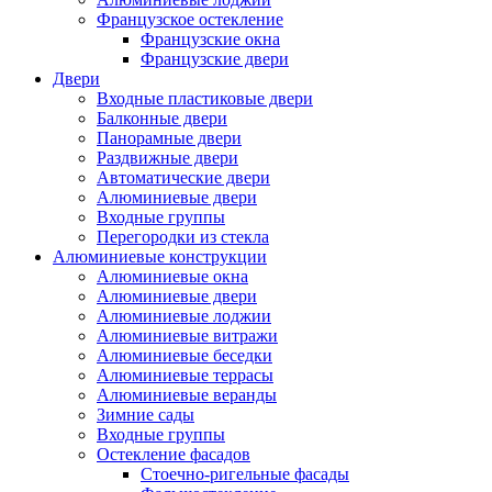
Французское остекление
Французские окна
Французские двери
Двери
Входные пластиковые двери
Балконные двери
Панорамные двери
Раздвижные двери
Автоматические двери
Алюминиевые двери
Входные группы
Перегородки из стекла
Алюминиевые конструкции
Алюминиевые окна
Алюминиевые двери
Алюминиевые лоджии
Алюминиевые витражи
Алюминиевые беседки
Алюминиевые террасы
Алюминиевые веранды
Зимние сады
Входные группы
Остекление фасадов
Стоечно-ригельные фасады