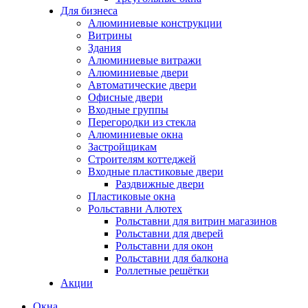
Для бизнеса
Алюминиевые конструкции
Витрины
Здания
Алюминиевые витражи
Алюминиевые двери
Автоматические двери
Офисные двери
Входные группы
Перегородки из стекла
Алюминиевые окна
Застройщикам
Строителям коттеджей
Входные пластиковые двери
Раздвижные двери
Пластиковые окна
Рольставни Алютех
Рольставни для витрин магазинов
Рольставни для дверей
Рольставни для окон
Рольставни для балкона
Роллетные решётки
Акции
Окна