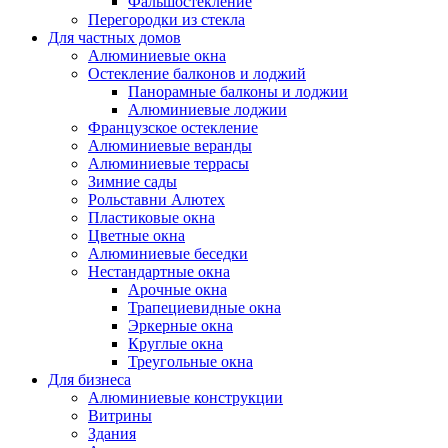
Фальшостекление
Перегородки из стекла
Для частных домов
Алюминиевые окна
Остекление балконов и лоджий
Панорамные балконы и лоджии
Алюминиевые лоджии
Французское остекление
Алюминиевые веранды
Алюминиевые террасы
Зимние сады
Рольставни Алютех
Пластиковые окна
Цветные окна
Алюминиевые беседки
Нестандартные окна
Арочные окна
Трапециевидные окна
Эркерные окна
Круглые окна
Треугольные окна
Для бизнеса
Алюминиевые конструкции
Витрины
Здания