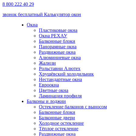
8 800 222 40 29
звонок бесплатный
Калькулятор окон
Окна
Пластиковые окна
Окна РЕХАУ
Балконные блоки
Панорамные окна
Раздвижные окна
Алюминиевые окна
Жалюзи
Рольставни Алютех
Хрущёвский холодильник
Нестандартные окна
Евроокна
Цветные окна
Ламинация профиля
Балконы и лоджии
Остекление балконов с выносом
Балконные блоки
Балконные двери
Холодное остекление
Тёплое остекление
Раздвижные окна