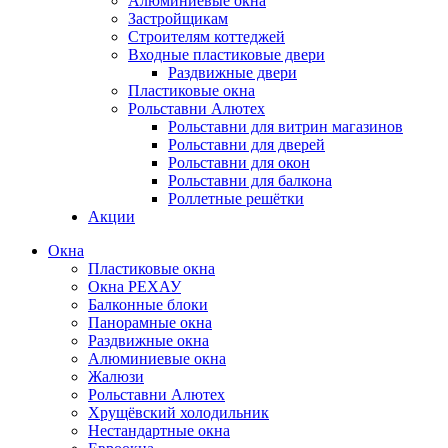
Алюминиевые окна
Застройщикам
Строителям коттеджей
Входные пластиковые двери
Раздвижные двери
Пластиковые окна
Рольставни Алютех
Рольставни для витрин магазинов
Рольставни для дверей
Рольставни для окон
Рольставни для балкона
Роллетные решётки
Акции
Окна
Пластиковые окна
Окна РЕХАУ
Балконные блоки
Панорамные окна
Раздвижные окна
Алюминиевые окна
Жалюзи
Рольставни Алютех
Хрущёвский холодильник
Нестандартные окна