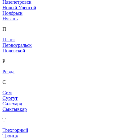
Нязепетровск
Новый Уренгой
Ноябрьск
Нягань
П
Пласт
Первоуральск
Полевской
Р
Ревда
С
Сим
Сургут
Салехард
Сыктывкар
Т
Трехгорный
Троицк