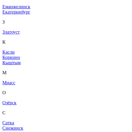
Еманжелинск
Екатеринбург
З
Златоуст
К
Касли
Коркино
Кыштым
М
Миасс
О
Озёрск
С
Сатка
Снежинск