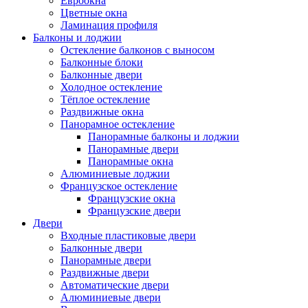
Евроокна
Цветные окна
Ламинация профиля
Балконы и лоджии
Остекление балконов с выносом
Балконные блоки
Балконные двери
Холодное остекление
Тёплое остекление
Раздвижные окна
Панорамное остекление
Панорамные балконы и лоджии
Панорамные двери
Панорамные окна
Алюминиевые лоджии
Французское остекление
Французские окна
Французские двери
Двери
Входные пластиковые двери
Балконные двери
Панорамные двери
Раздвижные двери
Автоматические двери
Алюминиевые двери