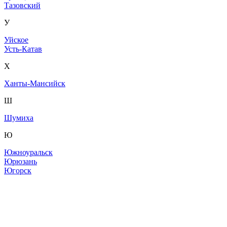
Тазовский
У
Уйское
Усть-Катав
Х
Ханты-Мансийск
Ш
Шумиха
Ю
Южноуральск
Юрюзань
Югорск