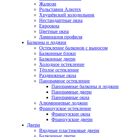
Жалюзи
Рольставни Алютех
Хрущёвский холодильник
Нестандартные окна
Евроокна
Цветные окна
Ламинация профиля
Балконы и лоджии
Остекление балконов с выносом
Балконные блоки
Балконные двери
Холодное остекление
Тёплое остекление
Раздвижные окна
Панорамное остекление
Панорамные балконы и лоджии
Панорамные двери
Панорамные окна
Алюминиевые лоджии
Французское остекление
Французские окна
Французские двери
Двери
Входные пластиковые двери
Балконные двери