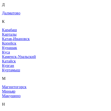
Д
Далматово
К
Карабаш
Карталы
Катав-Ивановск
Копейск
Кунашак
Куса
Каменск-Уральский
Катайск
Курган
Куртамыш
М
Магнитогорск
Миньяр
Макушино
Н