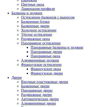
Евроокна
Цветные окна
Ламинация профиля
Балконы и лоджии
Остекление балконов с выносом
Балконные блоки
Балконные двери
Холодное остекление
Тёплое остекление
Раздвижные окна
Панорамное остекление
Панорамные балконы и лоджии
Панорамные двери
Панорамные окна
Алюминиевые лоджии
Французское остекление
Французские окна
Французские двери
Двери
Входные пластиковые двери
Балконные двери
Панорамные двери
Раздвижные двери
Автоматические двери
Алюминиевые двери