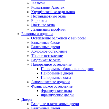
Жалюзи
Рольставни Алютех
Хрущёвский холодильник
Нестандартные окна
Евроокна
Цветные окна
Ламинация профиля
Балконы и лоджии
Остекление балконов с выносом
Балконные блоки
Балконные двери
Холодное остекление
Тёплое остекление
Раздвижные окна
Панорамное остекление
Панорамные балконы и лоджии
Панорамные двери
Панорамные окна
Алюминиевые лоджии
Французское остекление
Французские окна
Французские двери
Двери
Входные пластиковые двери
Балконные двери