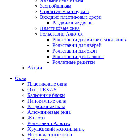
Алюминиевые окна
Застройщикам
Строителям коттеджей
Входные пластиковые двери
Раздвижные двери
Пластиковые окна
Рольставни Алютех
Рольставни для витрин магазинов
Рольставни для дверей
Рольставни для окон
Рольставни для балкона
Роллетные решётки
Акции
Окна
Пластиковые окна
Окна РЕХАУ
Балконные блоки
Панорамные окна
Раздвижные окна
Алюминиевые окна
Жалюзи
Рольставни Алютех
Хрущёвский холодильник
Нестандартные окна