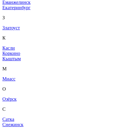
Еманжелинск
Екатеринбург
З
Златоуст
К
Касли
Коркино
Кыштым
М
Миасс
О
Озёрск
С
Сатка
Снежинск