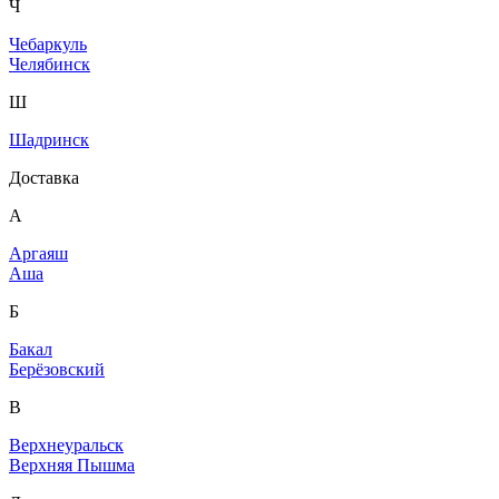
Ч
Чебаркуль
Челябинск
Ш
Шадринск
Доставка
А
Аргаяш
Аша
Б
Бакал
Берёзовский
В
Верхнеуральск
Верхняя Пышма