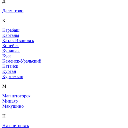
Д
Далматово
К
Карабаш
Карталы
Катав-Ивановск
Копейск
Кунашак
Куса
Каменск-Уральский
Катайск
Курган
Куртамыш
М
Магнитогорск
Миньяр
Макушино
Н
Нязепетровск