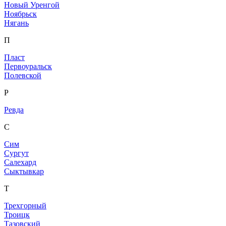
Новый Уренгой
Ноябрьск
Нягань
П
Пласт
Первоуральск
Полевской
Р
Ревда
С
Сим
Сургут
Салехард
Сыктывкар
Т
Трехгорный
Троицк
Тазовский