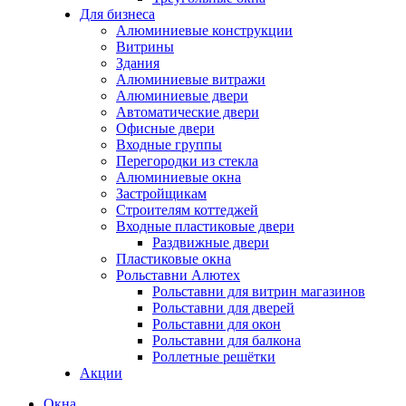
Для бизнеса
Алюминиевые конструкции
Витрины
Здания
Алюминиевые витражи
Алюминиевые двери
Автоматические двери
Офисные двери
Входные группы
Перегородки из стекла
Алюминиевые окна
Застройщикам
Строителям коттеджей
Входные пластиковые двери
Раздвижные двери
Пластиковые окна
Рольставни Алютех
Рольставни для витрин магазинов
Рольставни для дверей
Рольставни для окон
Рольставни для балкона
Роллетные решётки
Акции
Окна