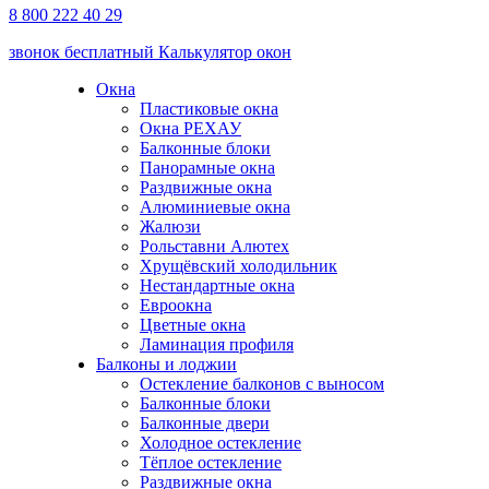
8 800 222 40 29
звонок бесплатный
Калькулятор окон
Окна
Пластиковые окна
Окна РЕХАУ
Балконные блоки
Панорамные окна
Раздвижные окна
Алюминиевые окна
Жалюзи
Рольставни Алютех
Хрущёвский холодильник
Нестандартные окна
Евроокна
Цветные окна
Ламинация профиля
Балконы и лоджии
Остекление балконов с выносом
Балконные блоки
Балконные двери
Холодное остекление
Тёплое остекление
Раздвижные окна