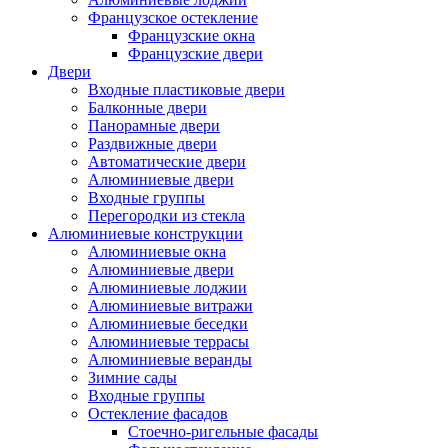
Французское остекление
Французские окна
Французские двери
Двери
Входные пластиковые двери
Балконные двери
Панорамные двери
Раздвижные двери
Автоматические двери
Алюминиевые двери
Входные группы
Перегородки из стекла
Алюминиевые конструкции
Алюминиевые окна
Алюминиевые двери
Алюминиевые лоджии
Алюминиевые витражи
Алюминиевые беседки
Алюминиевые террасы
Алюминиевые веранды
Зимние сады
Входные группы
Остекление фасадов
Стоечно-ригельные фасады