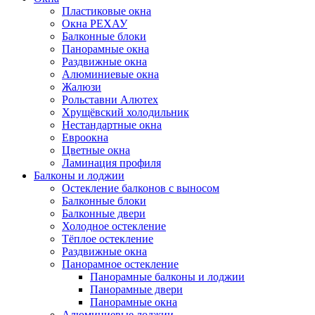
Пластиковые окна
Окна РЕХАУ
Балконные блоки
Панорамные окна
Раздвижные окна
Алюминиевые окна
Жалюзи
Рольставни Алютех
Хрущёвский холодильник
Нестандартные окна
Евроокна
Цветные окна
Ламинация профиля
Балконы и лоджии
Остекление балконов с выносом
Балконные блоки
Балконные двери
Холодное остекление
Тёплое остекление
Раздвижные окна
Панорамное остекление
Панорамные балконы и лоджии
Панорамные двери
Панорамные окна
Алюминиевые лоджии