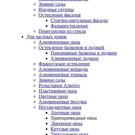
Зимние сады
Входные группы
Остекление фасадов
Стоечно-ригельные фасады
Фальшостекление
Перегородки из стекла
Для частных домов
Алюминиевые окна
Остекление балконов и лоджий
Панорамные балконы и лоджии
Алюминиевые лоджии
Французское остекление
Алюминиевые веранды
Алюминиевые террасы
Зимние сады
Рольставни Алютех
Пластиковые окна
Цветные окна
Алюминиевые беседки
Нестандартные окна
Арочные окна
Трапециевидные окна
Эркерные окна
Круглые окна
Треугольные окна