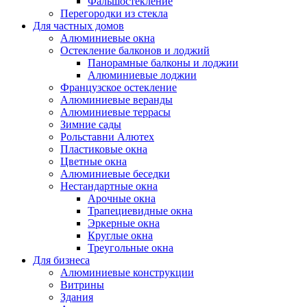
Фальшостекление
Перегородки из стекла
Для частных домов
Алюминиевые окна
Остекление балконов и лоджий
Панорамные балконы и лоджии
Алюминиевые лоджии
Французское остекление
Алюминиевые веранды
Алюминиевые террасы
Зимние сады
Рольставни Алютех
Пластиковые окна
Цветные окна
Алюминиевые беседки
Нестандартные окна
Арочные окна
Трапециевидные окна
Эркерные окна
Круглые окна
Треугольные окна
Для бизнеса
Алюминиевые конструкции
Витрины
Здания