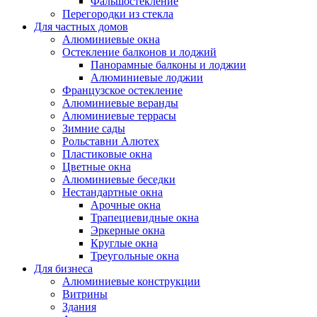
Фальшостекление
Перегородки из стекла
Для частных домов
Алюминиевые окна
Остекление балконов и лоджий
Панорамные балконы и лоджии
Алюминиевые лоджии
Французское остекление
Алюминиевые веранды
Алюминиевые террасы
Зимние сады
Рольставни Алютех
Пластиковые окна
Цветные окна
Алюминиевые беседки
Нестандартные окна
Арочные окна
Трапециевидные окна
Эркерные окна
Круглые окна
Треугольные окна
Для бизнеса
Алюминиевые конструкции
Витрины
Здания