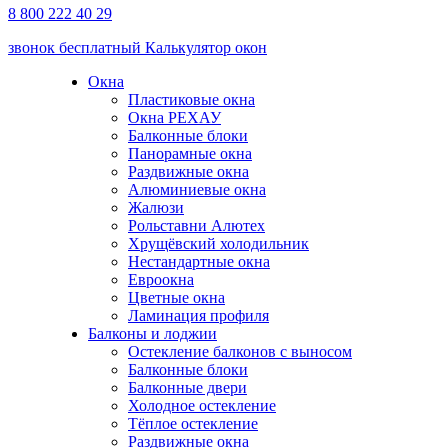
8 800 222 40 29
звонок бесплатный
Калькулятор окон
Окна
Пластиковые окна
Окна РЕХАУ
Балконные блоки
Панорамные окна
Раздвижные окна
Алюминиевые окна
Жалюзи
Рольставни Алютех
Хрущёвский холодильник
Нестандартные окна
Евроокна
Цветные окна
Ламинация профиля
Балконы и лоджии
Остекление балконов с выносом
Балконные блоки
Балконные двери
Холодное остекление
Тёплое остекление
Раздвижные окна