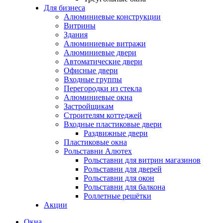
Для бизнеса
Алюминиевые конструкции
Витрины
Здания
Алюминиевые витражи
Алюминиевые двери
Автоматические двери
Офисные двери
Входные группы
Перегородки из стекла
Алюминиевые окна
Застройщикам
Строителям коттеджей
Входные пластиковые двери
Раздвижные двери
Пластиковые окна
Рольставни Алютех
Рольставни для витрин магазинов
Рольставни для дверей
Рольставни для окон
Рольставни для балкона
Роллетные решётки
Акции
Окна