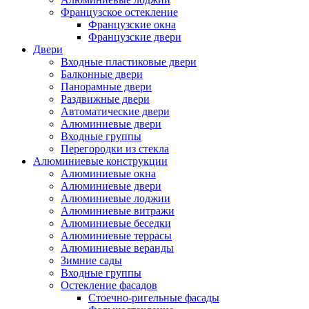
Французское остекление
Французские окна
Французские двери
Двери
Входные пластиковые двери
Балконные двери
Панорамные двери
Раздвижные двери
Автоматические двери
Алюминиевые двери
Входные группы
Перегородки из стекла
Алюминиевые конструкции
Алюминиевые окна
Алюминиевые двери
Алюминиевые лоджии
Алюминиевые витражи
Алюминиевые беседки
Алюминиевые террасы
Алюминиевые веранды
Зимние сады
Входные группы
Остекление фасадов
Стоечно-ригельные фасады