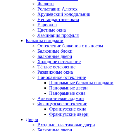
Жалюзи
Рольставни Алютех
Хрущёвский холодильник
Нестандартные окна
Евроокна
Цветные окна
Ламинация профиля
Балконы и лоджии
Остекление балконов с выносом
Балконные блоки
Балконные двери
Холодное остекление
Тёплое остекление
Раздвижные окна
Панорамное остекление
Панорамные балконы и лоджии
Панорамные двери
Панорамные окна
Алюминиевые лоджии
Французское остекление
Французские окна
Французские двери
Двери
Входные пластиковые двери
Балконные двери