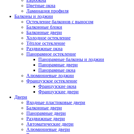
Евроокна
Цветные окна
Ламинация профиля
Балконы и лоджии
Остекление балконов с выносом
Балконные блоки
Балконные двери
Холодное остекление
Тёплое остекление
Раздвижные окна
Панорамное остекление
Панорамные балконы и лоджии
Панорамные двери
Панорамные окна
Алюминиевые лоджии
Французское остекление
Французские окна
Французские двери
Двери
Входные пластиковые двери
Балконные двери
Панорамные двери
Раздвижные двери
Автоматические двери
Алюминиевые двери