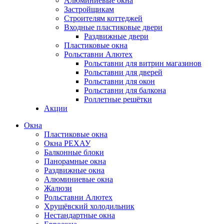
Алюминиевые окна
Застройщикам
Строителям коттеджей
Входные пластиковые двери
Раздвижные двери
Пластиковые окна
Рольставни Алютех
Рольставни для витрин магазинов
Рольставни для дверей
Рольставни для окон
Рольставни для балкона
Роллетные решётки
Акции
Окна
Пластиковые окна
Окна РЕХАУ
Балконные блоки
Панорамные окна
Раздвижные окна
Алюминиевые окна
Жалюзи
Рольставни Алютех
Хрущёвский холодильник
Нестандартные окна