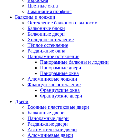
Евроокна
Цветные окна
Ламинация профиля
Балконы и лоджии
Остекление балконов с выносом
Балконные блоки
Балконные двери
Холодное остекление
Тёплое остекление
Раздвижные окна
Панорамное остекление
Панорамные балконы и лоджии
Панорамные двери
Панорамные окна
Алюминиевые лоджии
Французское остекление
Французские окна
Французские двери
Двери
Входные пластиковые двери
Балконные двери
Панорамные двери
Раздвижные двери
Автоматические двери
Алюминиевые двери