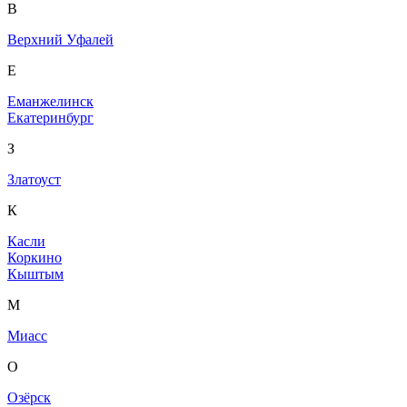
В
Верхний Уфалей
Е
Еманжелинск
Екатеринбург
З
Златоуст
К
Касли
Коркино
Кыштым
М
Миасс
О
Озёрск