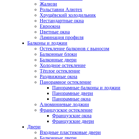
Жалюзи
Рольставни Алютех
Хрущёвский холодильник
Нестандартные окна
Евроокна
Цветные окна
Ламинация профиля
Балконы и лоджии
Остекление балконов с выносом
Балконные блоки
Балконные двери
Холодное остекление
Тёплое остекление
Раздвижные окна
Панорамное остекление
Панорамные балконы и лоджии
Панорамные двери
Панорамные окна
Алюминиевые лоджии
Французское остекление
Французские окна
Французские двери
Двери
Входные пластиковые двери
Балконные двери