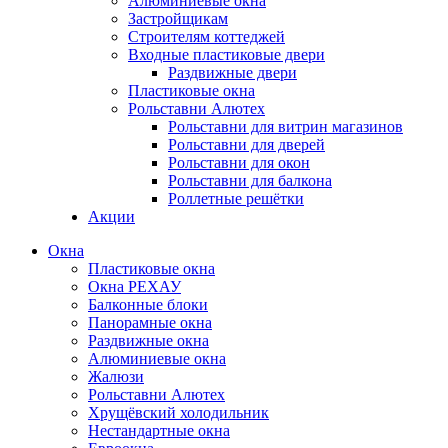
Алюминиевые окна
Застройщикам
Строителям коттеджей
Входные пластиковые двери
Раздвижные двери
Пластиковые окна
Рольставни Алютех
Рольставни для витрин магазинов
Рольставни для дверей
Рольставни для окон
Рольставни для балкона
Роллетные решётки
Акции
Окна
Пластиковые окна
Окна РЕХАУ
Балконные блоки
Панорамные окна
Раздвижные окна
Алюминиевые окна
Жалюзи
Рольставни Алютех
Хрущёвский холодильник
Нестандартные окна