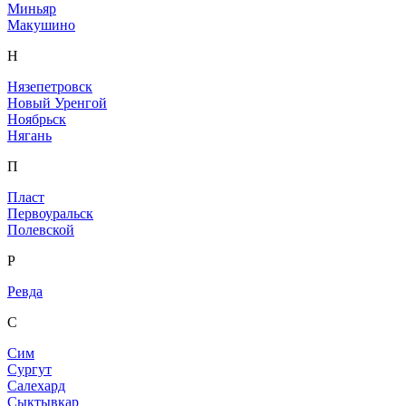
Миньяр
Макушино
Н
Нязепетровск
Новый Уренгой
Ноябрьск
Нягань
П
Пласт
Первоуральск
Полевской
Р
Ревда
С
Сим
Сургут
Салехард
Сыктывкар