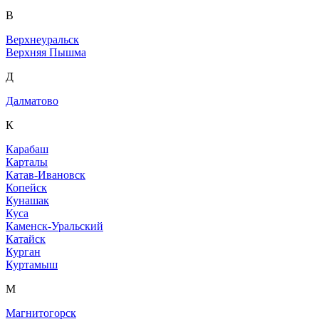
В
Верхнеуральск
Верхняя Пышма
Д
Далматово
К
Карабаш
Карталы
Катав-Ивановск
Копейск
Кунашак
Куса
Каменск-Уральский
Катайск
Курган
Куртамыш
М
Магнитогорск