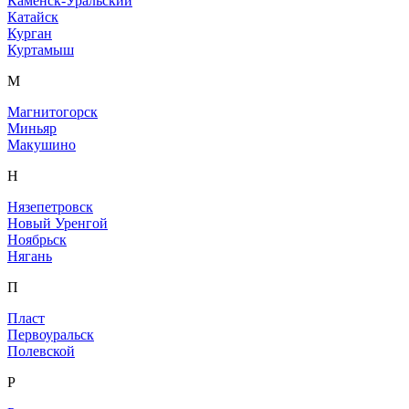
Каменск-Уральский
Катайск
Курган
Куртамыш
М
Магнитогорск
Миньяр
Макушино
Н
Нязепетровск
Новый Уренгой
Ноябрьск
Нягань
П
Пласт
Первоуральск
Полевской
Р