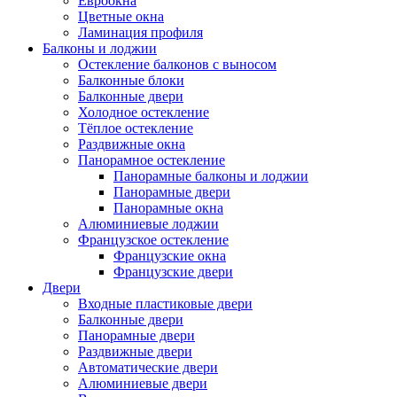
Евроокна
Цветные окна
Ламинация профиля
Балконы и лоджии
Остекление балконов с выносом
Балконные блоки
Балконные двери
Холодное остекление
Тёплое остекление
Раздвижные окна
Панорамное остекление
Панорамные балконы и лоджии
Панорамные двери
Панорамные окна
Алюминиевые лоджии
Французское остекление
Французские окна
Французские двери
Двери
Входные пластиковые двери
Балконные двери
Панорамные двери
Раздвижные двери
Автоматические двери
Алюминиевые двери