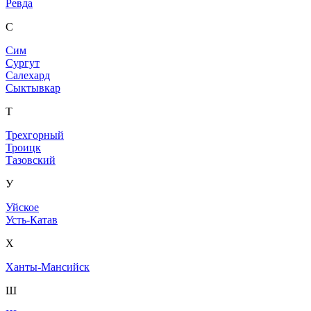
Ревда
С
Сим
Сургут
Салехард
Сыктывкар
Т
Трехгорный
Троицк
Тазовский
У
Уйское
Усть-Катав
Х
Ханты-Мансийск
Ш