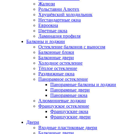
Жалюзи
Рольставни Алютех
Хрущёвский холодильник
Нестандартные окна
Евроокна
Цветные окна
Ламинация профиля
Балконы и лоджии
Остекление балконов с выносом
Балконные блоки
Балконные двери
Холодное остекление
Тёплое остекление
Раздвижные окна
Панорамное остекление
Панорамные балконы и лоджии
Панорамные двери
Панорамные окна
Алюминиевые лоджии
Французское остекление
Французские окна
Французские двери
Двери
Входные пластиковые двери
Балконные двери