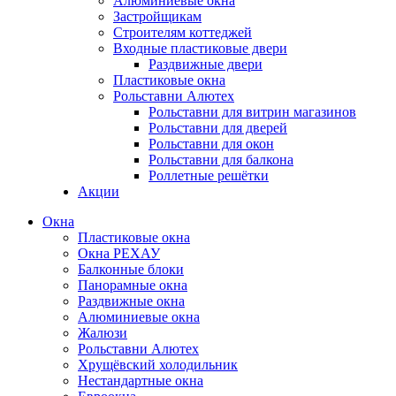
Алюминиевые окна
Застройщикам
Строителям коттеджей
Входные пластиковые двери
Раздвижные двери
Пластиковые окна
Рольставни Алютех
Рольставни для витрин магазинов
Рольставни для дверей
Рольставни для окон
Рольставни для балкона
Роллетные решётки
Акции
Окна
Пластиковые окна
Окна РЕХАУ
Балконные блоки
Панорамные окна
Раздвижные окна
Алюминиевые окна
Жалюзи
Рольставни Алютех
Хрущёвский холодильник
Нестандартные окна