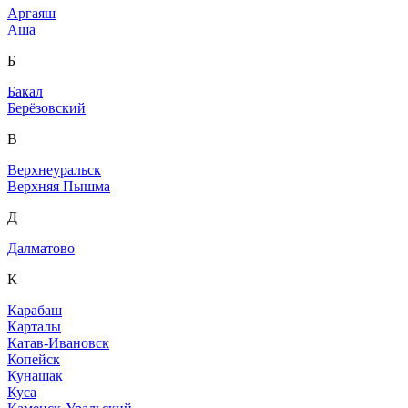
Аргаяш
Аша
Б
Бакал
Берёзовский
В
Верхнеуральск
Верхняя Пышма
Д
Далматово
К
Карабаш
Карталы
Катав-Ивановск
Копейск
Кунашак
Куса