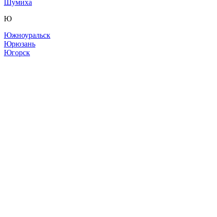
Шумиха
Ю
Южноуральск
Юрюзань
Югорск