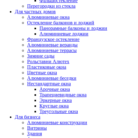
Фальшостекление
Перегородки из стекла
Для частных домов
Алюминиевые окна
Остекление балконов и лоджий
Панорамные балконы и лоджии
Алюминиевые лоджии
Французское остекление
Алюминиевые веранды
Алюминиевые террасы
Зимние сады
Рольставни Алютех
Пластиковые окна
Цветные окна
Алюминиевые беседки
Нестандартные окна
Арочные окна
Трапециевидные окна
Эркерные окна
Круглые окна
Треугольные окна
Для бизнеса
Алюминиевые конструкции
Витрины
Здания