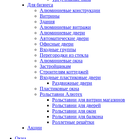
Для бизнеса
Алюминиевые конструкции
Витрины
Здания
Алюминиевые витражи
Алюминиевые двери
Автоматические двери
Офисные двери
Входные группы
Перегородки из стекла
Алюминиевые окна
Застройщикам
Строителям коттеджей
Входные пластиковые двери
Раздвижные двери
Пластиковые окна
Рольставни Алютех
Рольставни для витрин магазинов
Рольставни для дверей
Рольставни для окон
Рольставни для балкона
Роллетные решётки
Акции
Окна