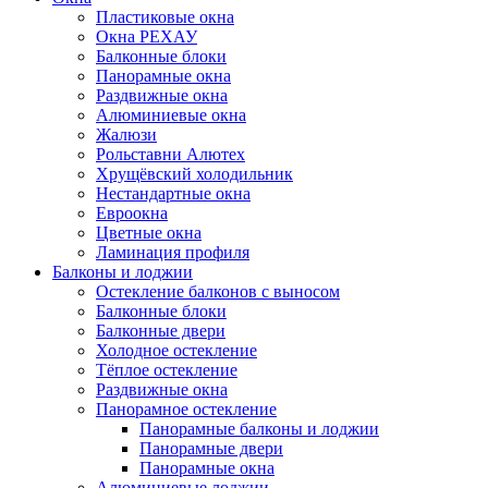
Пластиковые окна
Окна РЕХАУ
Балконные блоки
Панорамные окна
Раздвижные окна
Алюминиевые окна
Жалюзи
Рольставни Алютех
Хрущёвский холодильник
Нестандартные окна
Евроокна
Цветные окна
Ламинация профиля
Балконы и лоджии
Остекление балконов с выносом
Балконные блоки
Балконные двери
Холодное остекление
Тёплое остекление
Раздвижные окна
Панорамное остекление
Панорамные балконы и лоджии
Панорамные двери
Панорамные окна
Алюминиевые лоджии