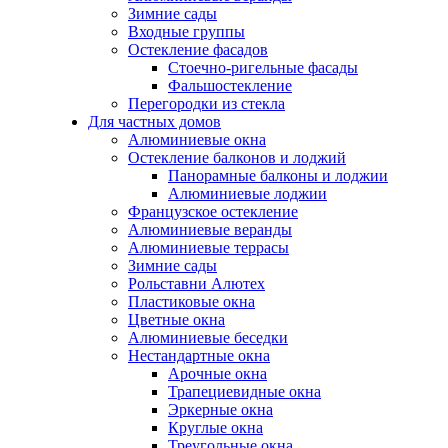
Зимние сады
Входные группы
Остекление фасадов
Стоечно-ригельные фасады
Фальшостекление
Перегородки из стекла
Для частных домов
Алюминиевые окна
Остекление балконов и лоджий
Панорамные балконы и лоджии
Алюминиевые лоджии
Французское остекление
Алюминиевые веранды
Алюминиевые террасы
Зимние сады
Рольставни Алютех
Пластиковые окна
Цветные окна
Алюминиевые беседки
Нестандартные окна
Арочные окна
Трапециевидные окна
Эркерные окна
Круглые окна
Треугольные окна