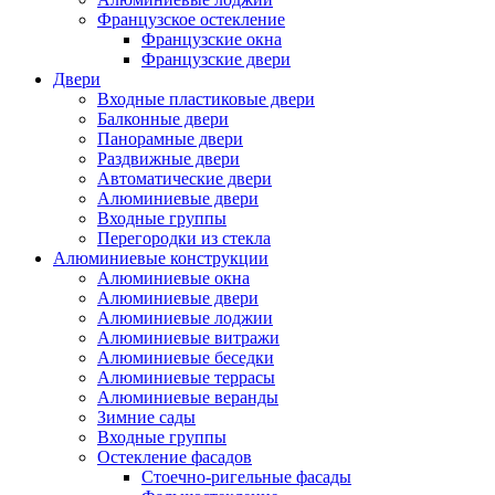
Французское остекление
Французские окна
Французские двери
Двери
Входные пластиковые двери
Балконные двери
Панорамные двери
Раздвижные двери
Автоматические двери
Алюминиевые двери
Входные группы
Перегородки из стекла
Алюминиевые конструкции
Алюминиевые окна
Алюминиевые двери
Алюминиевые лоджии
Алюминиевые витражи
Алюминиевые беседки
Алюминиевые террасы
Алюминиевые веранды
Зимние сады
Входные группы
Остекление фасадов
Стоечно-ригельные фасады