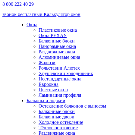
8 800 222 40 29
звонок бесплатный
Калькулятор окон
Окна
Пластиковые окна
Окна РЕХАУ
Балконные блоки
Панорамные окна
Раздвижные окна
Алюминиевые окна
Жалюзи
Рольставни Алютех
Хрущёвский холодильник
Нестандартные окна
Евроокна
Цветные окна
Ламинация профиля
Балконы и лоджии
Остекление балконов с выносом
Балконные блоки
Балконные двери
Холодное остекление
Тёплое остекление
Раздвижные окна