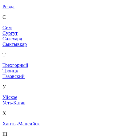
Ревда
С
Сим
Сургут
Салехард
Сыктывкар
Т
Трехгорный
Троицк
Тазовский
У
Уйское
Усть-Катав
Х
Ханты-Мансийск
Ш