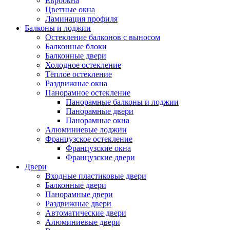
Евроокна
Цветные окна
Ламинация профиля
Балконы и лоджии
Остекление балконов с выносом
Балконные блоки
Балконные двери
Холодное остекление
Тёплое остекление
Раздвижные окна
Панорамное остекление
Панорамные балконы и лоджии
Панорамные двери
Панорамные окна
Алюминиевые лоджии
Французское остекление
Французские окна
Французские двери
Двери
Входные пластиковые двери
Балконные двери
Панорамные двери
Раздвижные двери
Автоматические двери
Алюминиевые двери