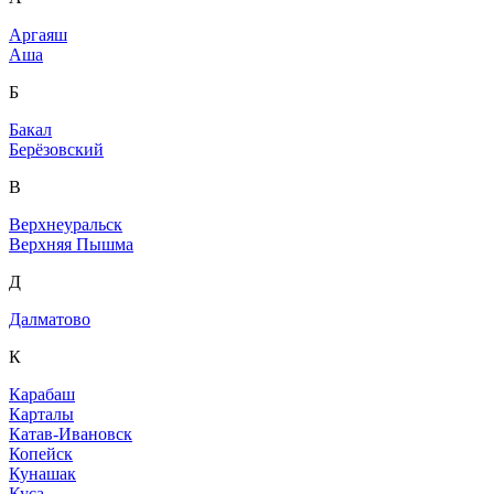
Аргаяш
Аша
Б
Бакал
Берёзовский
В
Верхнеуральск
Верхняя Пышма
Д
Далматово
К
Карабаш
Карталы
Катав-Ивановск
Копейск
Кунашак
Куса