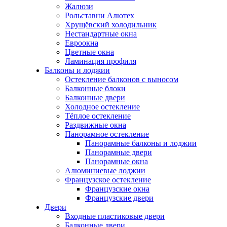
Жалюзи
Рольставни Алютех
Хрущёвский холодильник
Нестандартные окна
Евроокна
Цветные окна
Ламинация профиля
Балконы и лоджии
Остекление балконов с выносом
Балконные блоки
Балконные двери
Холодное остекление
Тёплое остекление
Раздвижные окна
Панорамное остекление
Панорамные балконы и лоджии
Панорамные двери
Панорамные окна
Алюминиевые лоджии
Французское остекление
Французские окна
Французские двери
Двери
Входные пластиковые двери
Балконные двери