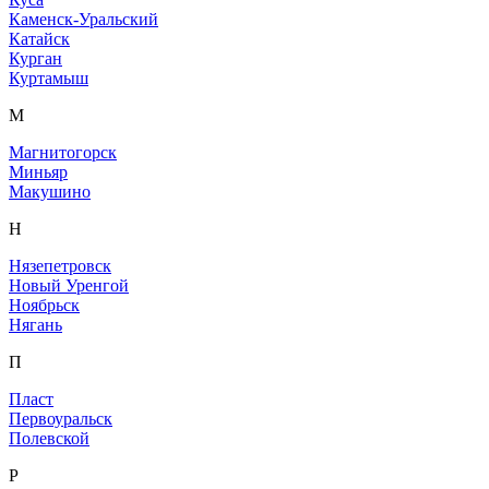
Каменск-Уральский
Катайск
Курган
Куртамыш
М
Магнитогорск
Миньяр
Макушино
Н
Нязепетровск
Новый Уренгой
Ноябрьск
Нягань
П
Пласт
Первоуральск
Полевской
Р