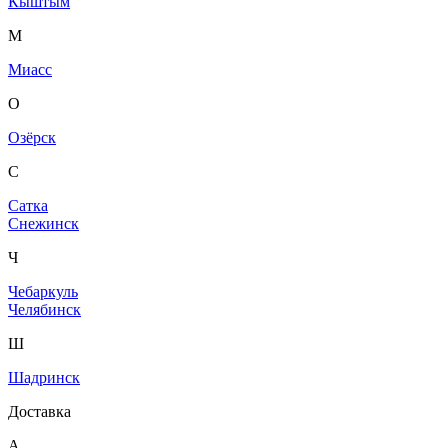
Кыштым
М
Миасс
О
Озёрск
С
Сатка
Снежинск
Ч
Чебаркуль
Челябинск
Ш
Шадринск
Доставка
А