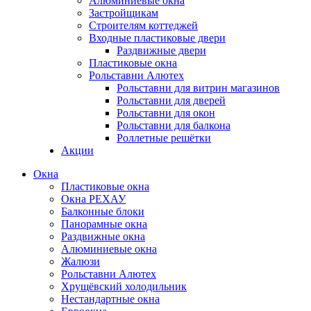
Алюминиевые окна
Застройщикам
Строителям коттеджей
Входные пластиковые двери
Раздвижные двери
Пластиковые окна
Рольставни Алютех
Рольставни для витрин магазинов
Рольставни для дверей
Рольставни для окон
Рольставни для балкона
Роллетные решётки
Акции
Окна
Пластиковые окна
Окна РЕХАУ
Балконные блоки
Панорамные окна
Раздвижные окна
Алюминиевые окна
Жалюзи
Рольставни Алютех
Хрущёвский холодильник
Нестандартные окна