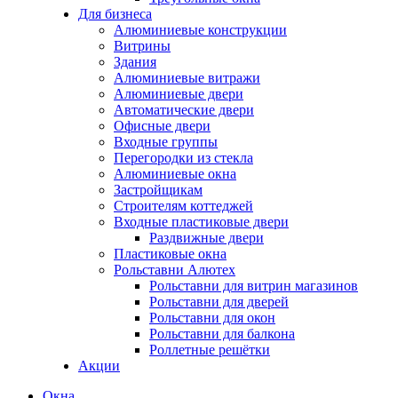
Для бизнеса
Алюминиевые конструкции
Витрины
Здания
Алюминиевые витражи
Алюминиевые двери
Автоматические двери
Офисные двери
Входные группы
Перегородки из стекла
Алюминиевые окна
Застройщикам
Строителям коттеджей
Входные пластиковые двери
Раздвижные двери
Пластиковые окна
Рольставни Алютех
Рольставни для витрин магазинов
Рольставни для дверей
Рольставни для окон
Рольставни для балкона
Роллетные решётки
Акции
Окна