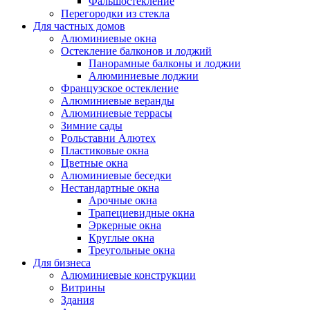
Фальшостекление
Перегородки из стекла
Для частных домов
Алюминиевые окна
Остекление балконов и лоджий
Панорамные балконы и лоджии
Алюминиевые лоджии
Французское остекление
Алюминиевые веранды
Алюминиевые террасы
Зимние сады
Рольставни Алютех
Пластиковые окна
Цветные окна
Алюминиевые беседки
Нестандартные окна
Арочные окна
Трапециевидные окна
Эркерные окна
Круглые окна
Треугольные окна
Для бизнеса
Алюминиевые конструкции
Витрины
Здания