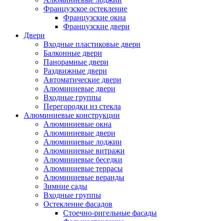
Французское остекление
Французские окна
Французские двери
Двери
Входные пластиковые двери
Балконные двери
Панорамные двери
Раздвижные двери
Автоматические двери
Алюминиевые двери
Входные группы
Перегородки из стекла
Алюминиевые конструкции
Алюминиевые окна
Алюминиевые двери
Алюминиевые лоджии
Алюминиевые витражи
Алюминиевые беседки
Алюминиевые террасы
Алюминиевые веранды
Зимние сады
Входные группы
Остекление фасадов
Стоечно-ригельные фасады