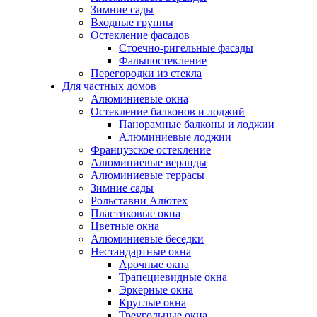
Зимние сады
Входные группы
Остекление фасадов
Стоечно-ригельные фасады
Фальшостекление
Перегородки из стекла
Для частных домов
Алюминиевые окна
Остекление балконов и лоджий
Панорамные балконы и лоджии
Алюминиевые лоджии
Французское остекление
Алюминиевые веранды
Алюминиевые террасы
Зимние сады
Рольставни Алютех
Пластиковые окна
Цветные окна
Алюминиевые беседки
Нестандартные окна
Арочные окна
Трапециевидные окна
Эркерные окна
Круглые окна
Треугольные окна