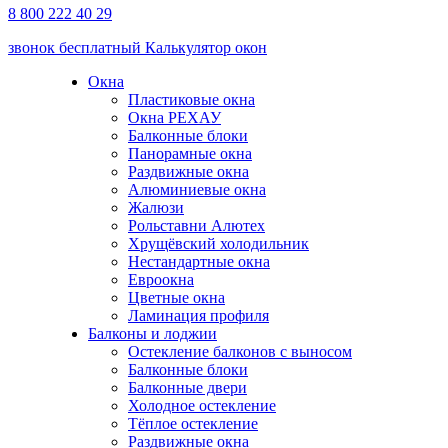
8 800 222 40 29
звонок бесплатный
Калькулятор окон
Окна
Пластиковые окна
Окна РЕХАУ
Балконные блоки
Панорамные окна
Раздвижные окна
Алюминиевые окна
Жалюзи
Рольставни Алютех
Хрущёвский холодильник
Нестандартные окна
Евроокна
Цветные окна
Ламинация профиля
Балконы и лоджии
Остекление балконов с выносом
Балконные блоки
Балконные двери
Холодное остекление
Тёплое остекление
Раздвижные окна