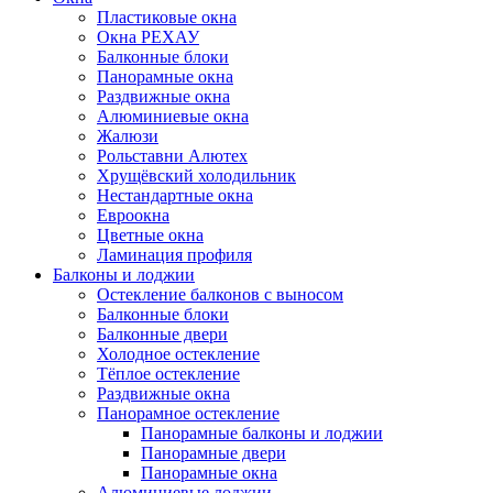
Пластиковые окна
Окна РЕХАУ
Балконные блоки
Панорамные окна
Раздвижные окна
Алюминиевые окна
Жалюзи
Рольставни Алютех
Хрущёвский холодильник
Нестандартные окна
Евроокна
Цветные окна
Ламинация профиля
Балконы и лоджии
Остекление балконов с выносом
Балконные блоки
Балконные двери
Холодное остекление
Тёплое остекление
Раздвижные окна
Панорамное остекление
Панорамные балконы и лоджии
Панорамные двери
Панорамные окна
Алюминиевые лоджии