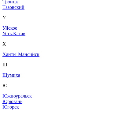
Троицк
Тазовский
У
Уйское
Усть-Катав
Х
Ханты-Мансийск
Ш
Шумиха
Ю
Южноуральск
Юрюзань
Югорск