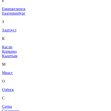
Е
Еманжелинск
Екатеринбург
З
Златоуст
К
Касли
Коркино
Кыштым
М
Миасс
О
Озёрск
С
Сатка
Снежинск