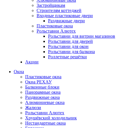
Алюминиевые окна
Застройщикам
Строителям коттеджей
Входные пластиковые двери
Раздвижные двери
Пластиковые окна
Рольставни Алютех
Рольставни для витрин магазинов
Рольставни для дверей
Рольставни для окон
Рольставни для балкона
Роллетные решётки
Акции
Окна
Пластиковые окна
Окна РЕХАУ
Балконные блоки
Панорамные окна
Раздвижные окна
Алюминиевые окна
Жалюзи
Рольставни Алютех
Хрущёвский холодильник
Нестандартные окна