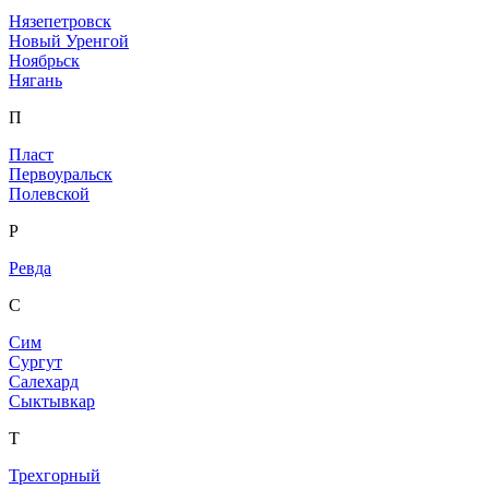
Нязепетровск
Новый Уренгой
Ноябрьск
Нягань
П
Пласт
Первоуральск
Полевской
Р
Ревда
С
Сим
Сургут
Салехард
Сыктывкар
Т
Трехгорный