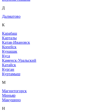
Д
Далматово
К
Карабаш
Карталы
Катав-Ивановск
Копейск
Кунашак
Куса
Каменск-Уральский
Катайск
Курган
Куртамыш
М
Магнитогорск
Миньяр
Макушино
Н