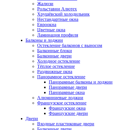
Жалюзи
Рольставни Алютех
Хрущёвский холодильник
Нестандартные окна
Евроокна
Цветные окна
Ламинация профиля
Балконы и лоджии
Остекление балконов с выносом
Балконные блоки
Балконные двери
Холодное остекление
Тёплое остекление
Раздвижные окна
Панорамное остекление
Панорамные балконы и лоджии
Панорамные двери
Панорамные окна
Алюминиевые лоджии
Французское остекление
Французские окна
Французские двери
Двери
Входные пластиковые двери
Балконные двери