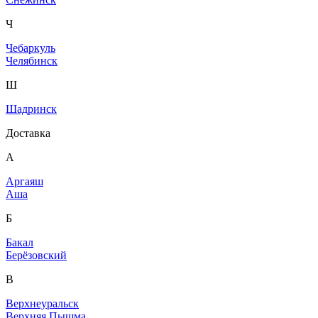
Ч
Чебаркуль
Челябинск
Ш
Шадринск
Доставка
А
Аргаяш
Аша
Б
Бакал
Берёзовский
В
Верхнеуральск
Верхняя Пышма