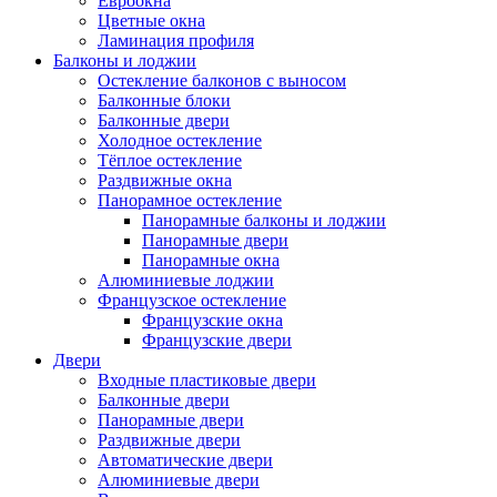
Евроокна
Цветные окна
Ламинация профиля
Балконы и лоджии
Остекление балконов с выносом
Балконные блоки
Балконные двери
Холодное остекление
Тёплое остекление
Раздвижные окна
Панорамное остекление
Панорамные балконы и лоджии
Панорамные двери
Панорамные окна
Алюминиевые лоджии
Французское остекление
Французские окна
Французские двери
Двери
Входные пластиковые двери
Балконные двери
Панорамные двери
Раздвижные двери
Автоматические двери
Алюминиевые двери